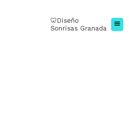
Ir
Men
al
contenido
princ
🦷Diseño
Sonrisas Granada
Periodoncia